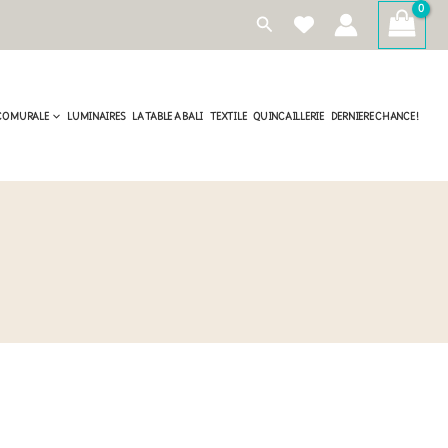
Rechercher
CO MURALE
LUMINAIRES
LA TABLE A BALI
TEXTILE
QUINCAILLERIE
DERNIERE CHANCE !