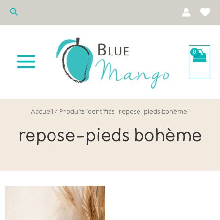
Aller
Rechercher
au
contenu
Accueil
/ Produits identifiés “repose-pieds bohème”
repose-pieds bohème