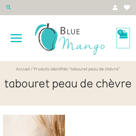
Aller
Rechercher
au
contenu
Accueil
/ Produits identifiés “tabouret peau de chèvre”
tabouret peau de chèvre