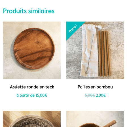
Produits similaires
Le
Le
Trop tard
Promo !
Promo !
prix
prix
initial
actuel
était :
est :
5,00€.
2,00€.
Assiette ronde en teck
Pailles en bambou
à partir de
15,00
€
5,00
€
2,00
€