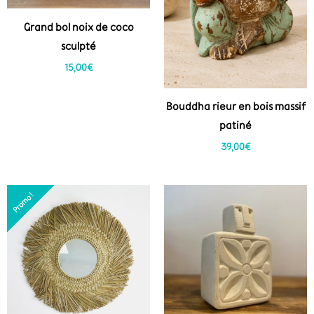
Grand bol noix de coco
sculpté
15,00
€
Bouddha rieur en bois massif
patiné
39,00
€
Le
Le
Promo !
Promo !
prix
prix
initial
actuel
était :
est :
65,00€.
45,00€.