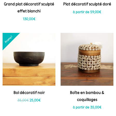
Grand plat décoratif sculpté
Plat décoratif sculpté doré
effet blanchi
à partir de
59,00
€
130,00
€
Le
Le
Promo !
prix
prix
initial
actuel
était :
est :
35,00€.
25,00€.
Bol décoratif noir
Boîte en bambou &
coquillages
35,00
€
25,00
€
à partir de
35,00
€