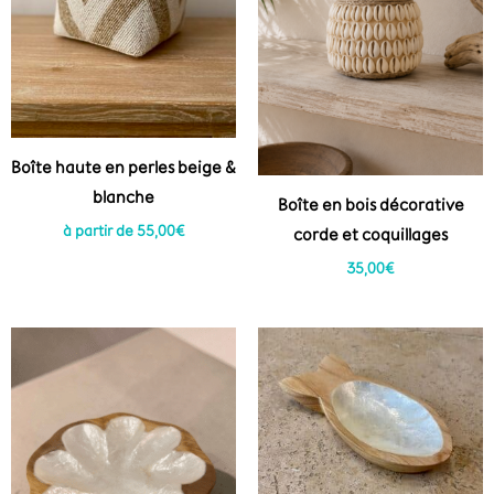
Boîte haute en perles beige &
blanche
Boîte en bois décorative
à partir de
55,00
€
corde et coquillages
35,00
€