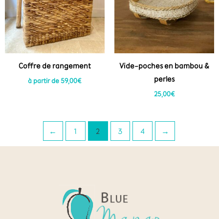
Coffre de rangement
Vide-poches en bambou &
perles
à partir de
59,00
€
25,00
€
←
1
2
3
4
→