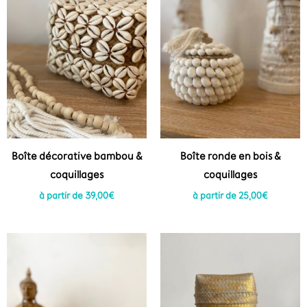
Boîte décorative bambou &
Boîte ronde en bois &
coquillages
coquillages
à partir de
39,00
€
à partir de
25,00
€