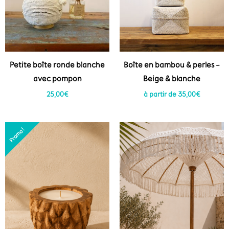
Petite boîte ronde blanche
Boîte en bambou & perles –
avec pompon
Beige & blanche
25,00
€
à partir de
35,00
€
Le
Le
Promo !
Promo !
prix
prix
initial
actuel
était :
est :
40,00€.
35,00€.