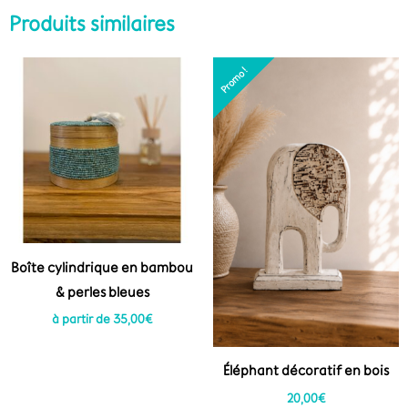
Produits similaires
Promo !
Promo !
Boîte cylindrique en bambou
& perles bleues
à partir de
35,00
€
Éléphant décoratif en bois
20,00
€