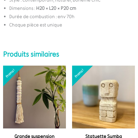
Dimensions :
H20 × L20 × P20 cm
Durée de combustion : env 70h
Chaque pièce est unique
Produits similaires
Promo !
Promo !
Promo !
Promo !
Grande suspension
Statuette Sumba