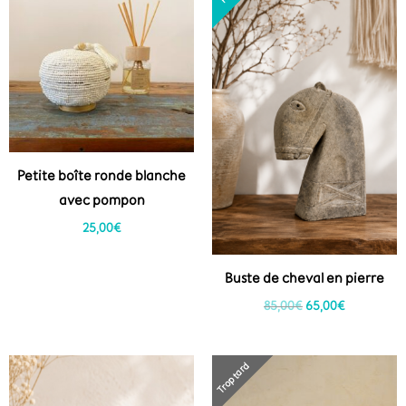
initial
actuel
était :
est :
85,00€.
65,00€.
Petite boîte ronde blanche
avec pompon
25,00
€
Buste de cheval en pierre
85,00
€
65,00
€
Trop tard