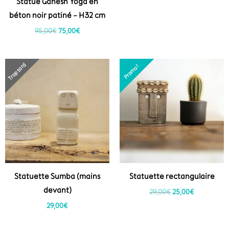
Statue Ganesh Yoga en
béton noir patiné – H32 cm
95,00
€
75,00
€
Le
Le
Trop tard
Promo !
Promo !
prix
prix
initial
actuel
était :
est :
29,00€.
25,00€.
Statuette Sumba (mains
Statuette rectangulaire
devant)
29,00
€
25,00
€
29,00
€