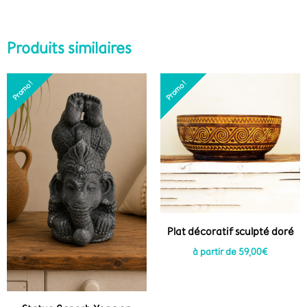
Produits similaires
Le
Le
Promo !
Promo !
Promo !
Promo !
prix
prix
initial
actuel
était :
est :
95,00€.
75,00€.
Plat décoratif sculpté doré
à partir de
59,00
€