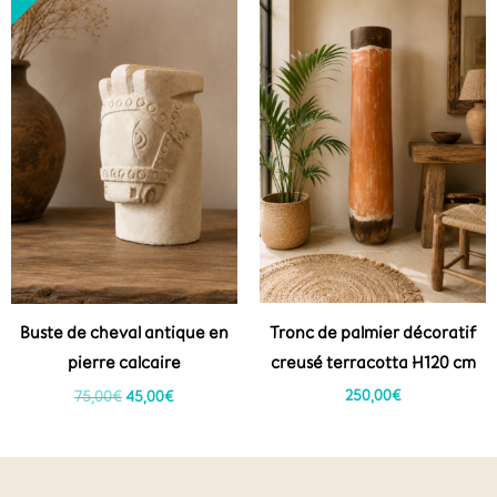
initial
actuel
était :
est :
75,00€.
45,00€.
Tronc de palmier décoratif
Buste de cheval antique en
creusé terracotta H120 cm
pierre calcaire
250,00
€
75,00
€
45,00
€