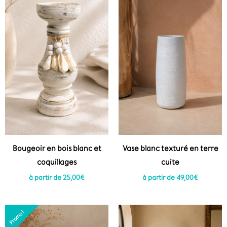
Bougeoir en bois blanc et
Vase blanc texturé en terre
coquillages
cuite
à partir de
25,00
€
à partir de
49,00
€
Le
Le
Promo !
Promo !
prix
prix