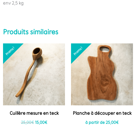
env 2,5 kg
Produits similaires
Le
Le
Promo !
Promo !
Promo !
Promo !
prix
prix
initial
actuel
était :
est :
25,00€.
15,00€.
Cuillère mesure en teck
Planche à découper en teck
25,00
€
15,00
€
à partir de
25,00
€